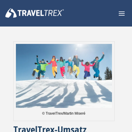
© TravelTrex/Martin Miseré
TravelTrex-Umsatz