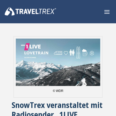
© WDR
SnowTrex veranstaltet mit
Radiosender „1LIVE