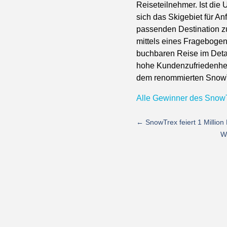
Reiseteilnehmer. Ist die 
sich das Skigebiet für A
passenden Destination z
mittels eines Fragebogen
buchbaren Reise im Detai
hohe Kundenzufriedenhei
dem renommierten SnowT
Alle Gewinner des Snow
←
SnowTrex feiert 1 Millio
WO